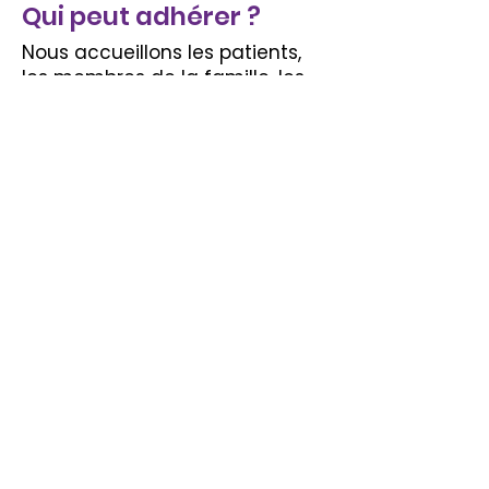
Qui peut adhérer ?
Nous accueillons les patients,
les membres de la famille, les
soignants et les membres de la
communauté qui :
Avoir utilisé des services de
santé ou communautaires à
North Simcoe.
Sont prêts à partager leurs
expériences et leurs idées.
Vous souhaitez contribuer à
améliorer le système de santé
pour tous.
Postulez dès
aujourd’hui